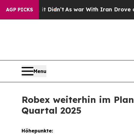
As war With Iran Drove oil Prices Higher, Trump
AGP PICKS
Menu
Robex weiterhin im Plan
Quartal 2025
Höhepunkte: