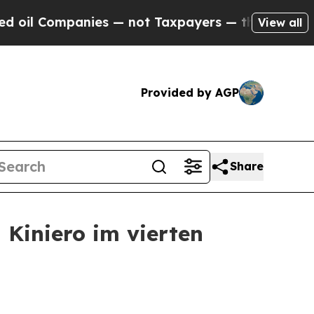
 Taxpayers — the Chance to Cash in on Publicly 
View all
Provided by AGP
Share
 Kiniero im vierten