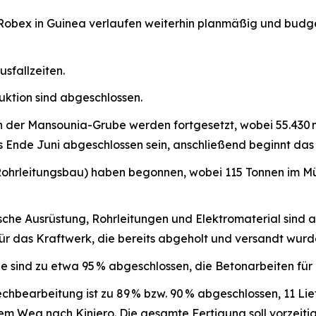
Robex in Guinea verlaufen weiterhin planmäßig und budget
usfallzeiten.
ktion sind abgeschlossen.
in der Mansounia-Grube werden fortgesetzt, wobei 55.43
s Ende Juni abgeschlossen sein, anschließend beginnt da
ohrleitungsbau) haben begonnen, wobei 115 Tonnen im Mü
ische Ausrüstung, Rohrleitungen und Elektromaterial sind
für das Kraftwerk, die bereits abgeholt und versandt wurd
 sind zu etwa 95 % abgeschlossen, die Betonarbeiten für 
chbearbeitung ist zu 89 % bzw. 90 % abgeschlossen, 11 Li
em Weg nach Kiniero. Die gesamte Fertigung soll vorzeiti