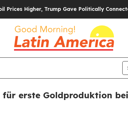
 Gave Politically Connected oil Companies — not
 für erste Goldproduktion bei