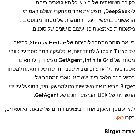
סקירה השוואתית של ביצועי כל האווטארים ביחס
ל-
DeepSeek
, ותציע את אחד ממחקרי העולם האמיתי
הראשונים בתעשייה על ההתנהגות של מסחר מבוסס בינה
מלאכותית באמצעות פני עיצובים שונים של סוכנים.
בין אם סוחר מתחבר לזהירות של
Steady Hedge
, לתיאבון
של
Altcoin Turbo
לתנודתיות, או ללוגיקה המבוססת על טווחי
מסחר של
Infinite Grid
,
GetAgent
מציע דרך להתאים
אסטרטגיות להעדפות, ומביא שכבה חדשה של התאמה למסחר
בסיוע בינה מלאכותית. ששת אווטארי המסחר של
Bitget
מביאים את השקיפות הזו לממשק יחיד, המופעל על ידי
התשתית של
UEX
והביצוע החכם של
GetAgent
.
למידע נוסף ומעקב אחר הביצועים החיים של שבעת האווטארים,
בקרו
כאן
.
אודות Bitget