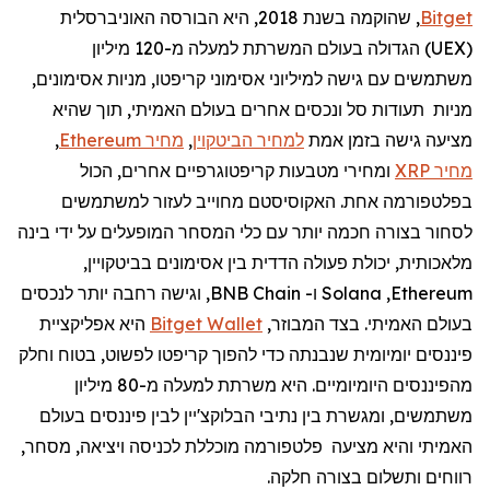
Bitget
, שהוקמה בשנת 2018, היא הבורסה האוניברסלית
(
UEX
) הגדולה בעולם המשרתת למעלה מ-120 מיליון
משתמשים עם גישה למיליוני אסימוני קריפטו, מניות אסימונים,
מניות תעודות סל ונכסים אחרים בעולם האמיתי, תוך שהיא
מציעה גישה בזמן אמת
למחיר הביטקוין
,
מחיר Ethereum
,
מחיר XRP
ומחירי מטבעות קריפטוגרפיים אחרים, הכול
בפלטפורמה אחת. האקוסיסטם מחוייב לעזור למשתמשים
לסחור בצורה חכמה יותר עם כלי המסחר המופעלים על ידי בינה
מלאכותית, יכולת פעולה הדדית בין אסימונים בביטקויין,
Ethereum
,
Solana
ו-
BNB Chain
, וגישה רחבה יותר לנכסים
בעולם האמיתי. בצד המבוזר,
Bitget Wallet
היא אפליקציית
פיננסים יומיומית שנבנתה כדי להפוך קריפטו לפשוט, בטוח וחלק
מהפיננסים היומיומיים. היא משרתת למעלה מ-80 מיליון
משתמשים, ומגשרת בין נתיבי הבלוקצ'יין לבין פיננסים בעולם
האמיתי והיא מציעה פלטפורמה מוכללת לכניסה ויציאה, מסחר,
רווחים ותשלום בצורה חלקה.