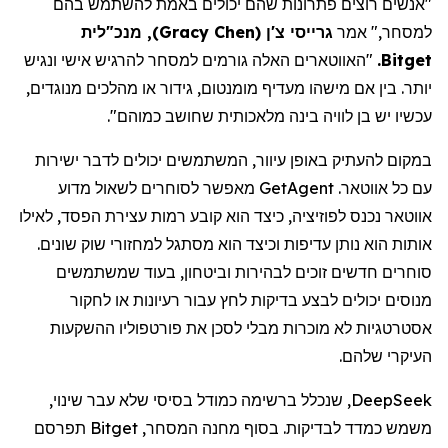
"אנשים רוצים פתרונות שהם יכולים באמת להשתמש בהם
למסחר," אמר
גרייסי צ'ן
(
Gracy Chen
)
, מנכ"
לית
Bitget
.
"האווטארים האלה גורמים למסחר להרגיש אישי ונגיש
יותר. בין אם מישהו מעדיף מומנטום, גידור או מהלכים מנוגדים,
עכשיו יש בן לוויה בינה מלאכותית שחושב כמוהם
".
במקום להעתיק באופן עיוור, המשתמשים יכולים לדבר ישירות
עם כל אווטאר.
GetAgent
מאפשר לסוחרים לשאול מדוע
אווטאר נכנס לפוזיציה, כיצד הוא קובע רמות עצירת הפסד, לאילו
אותות הוא נותן עדיפות וכיצד הוא מסתגל למחזורי שוק שונים.
סוחרים חדשים זוכים לבהירות וביטחון, בעוד שמשתמשים
מנוסים יכולים לבצע בדיקות לחץ עבור רעיונות או לחקור
אסטרטגיות לא מוכרות מבלי לסכן את פורטפוליו ההשקעות
העיקרי שלהם.
DeepSeek
, שנכלל ברשימה כמודל בסיסי שלא עבר שינוי,
משמש כמדד לבדיקות. בסוף מחנה המסחר,
Bitget
תפרסם