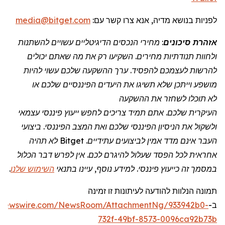
לפניות
בנושא מדיה, אנא צרו קשר
עם:
media@bitget.com
אזהרת סיכונים
: מחירי הנכסים הדיגיטליים עשויים להשתנות
ולחוות תנודתיות מחירים. השקיעו רק את מה שאתם יכולים
להרשות לעצמכם להפסיד. ערך ההשקעה שלכם עשוי להיות
מושפע וייתכן שלא תשיגו את היעדים הפיננסיים שלכם או
לא תוכלו לשחזר את ההשקעה
העיקרית שלכם. אתם תמיד צריכים לחפש ייעוץ פיננסי עצמאי
ולשקול את הניסיון הפיננסי שלכם ואת המצב הפיננסי. ביצועי
העבר אינם מדד אמין לביצועים עתידיים.
Bitget
לא תהיה
אחראית לכל הפסד שעלול להיגרם לכם. אין לפרש דבר הכלול
במסמך זה כייעוץ פיננסי. למידע נוסף, עיינו בתנאי
השימוש שלנו
.
תמונה
הנלוות
להודעה לעיתונות זו
זמינה
ב-
benewswire.com/NewsRoom/AttachmentNg/933942b0-
732f-49bf-8573-0096ca92b73b