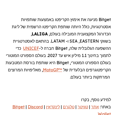
Bitget
מניעה את אימוץ הקריפטו באמצעות שותפויות
אסטרטגיות, כולל היותה שותפת הקריפטו הרשמית של ליגת
הכדורגל המקצוענית המובילה בעולם,
LALIGA
,
בשווקי
EASTERN
,
SEA
ו-
LATAM
. בהתאם לאסטרטגיית
ההשפעה הגלובלית שלה,
Bitget
חברה ל-
UNICEF
כדי
לתמוך בחינוך 1.1 מיליון איש עד 2027. בעולם הספורט המוטורי
בעולם הספורט המוטורי,
Bitget
היא שותפת בורסת המטבעות
הקריפטוגרפים הבלעדית של
MotoGP™
, מאליפויות המרוצים
המרתקות ביותר בעולם.
למידע נוסף, בקרו
באתר:
אתר
|
טוויטר
|
טלגרם
|
לינקדאין
|
Discord
|
Bitget
Wallet