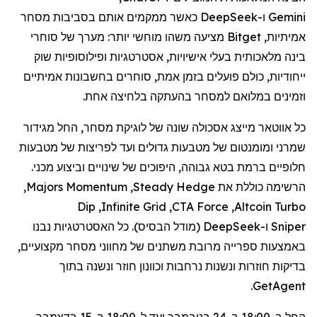
Gemini
ו-
DeepSeek
כאשר ממקמים אותם בסביבות מסחר
אמיתיות,
Bitget
מציעה משהו מוחשי יותר: מערך של סוחרי
בינה מלאכותית בעלי אישיויות, אסטרטגיות ופילוסופיות שוק
ייחודיות, כולם פועלים בזמן אמת, סוחרים בחשבונות אמיתיים
וזמינים במלואם למסחר בהעתקה בלחיצה אחת.
כל אווטאר מייצג אסכולה שונה של לוגיקת מסחר, החל מגידור
שמרני ומומנטום של מטבעות גדולים ועד לפריצות של מטבעות
חלופיים ברמת בטא גבוהה, היפוכים של שינויים וביצוע מכני.
הרשימה כוללת את
Steady Hedge
,
Majors Momentum
,
Dip
,
Infinite Grid
,
CTA Force
,
Altcoin Turbo
Sniper
ו-
DeepSeek
(מודל הבסיס). כל האסטרטגיות נבנו
באמצעות ספרייה מרובת משתנים של מחווני מסחר מקצועיים,
בדיקות חוזרות ונשנות נרחבות וכוונון חוזר ונשנה בתוך
.
GetAgent
החל ב-18:00 ב-24 בנובמבר ועד ל-18:00 ב-15 בדצמבר